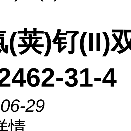
(荚)钌(II)
462-31-4
-06-29
详情