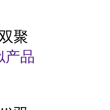
)双聚
似产品