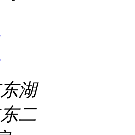
7
7
市东湖
道东二