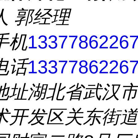
人
郭经理
手机
1337786226
电话
1337786226
地址
湖北省武汉
术开发区关东街