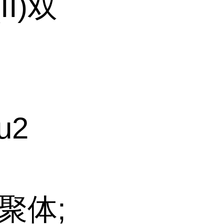
I)双
u2
双聚体;