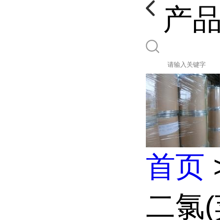
产
首页
二氯(