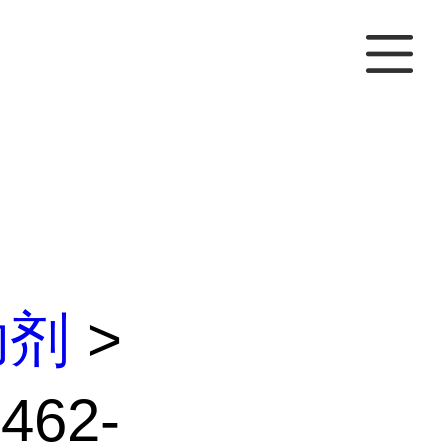
助剂
>
462-