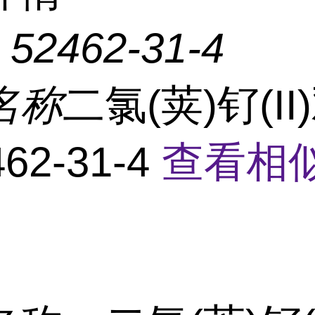
：
52462-31-4
名称
二氯(荚)钌(II
62-31-4
查看相