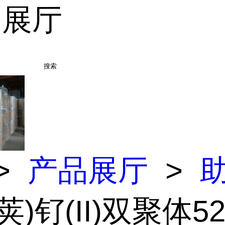
品展厅
搜索
>
产品展厅
>
荚)钌(II)双聚体52