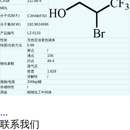
CAS#
311-86-4
MDL
分子式(M.F.)
C3H4BrF3O
分子量(M.W.)
192.9624696
产品编号
LZ-0133
性状
无色至淡黄色液体
纯度/分析方法
0.98
熔点
/
沸点
156
闪点
48.4
物化参数
蒸气压
密度
1.828
溶解性
/
规格/包装
200kg/桶
存储特性
/
用途
精细化工中间体
...
联系我们