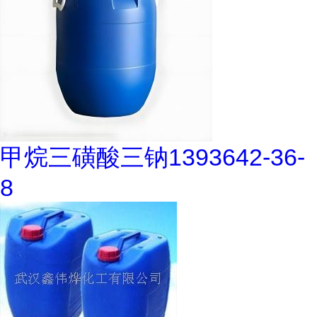
甲烷三磺酸三钠1393642-36-
8