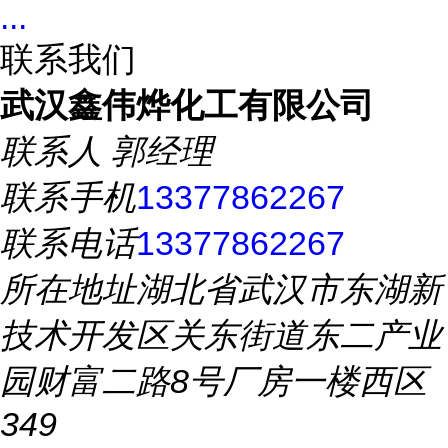
...
联系我们
武汉鑫伟烨化工有限公司
联系人
郭经理
联系手机
13377862267
联系电话
13377862267
所在地址
湖北省武汉市东湖新
技术开发区关东街道东二产业
园财富二路8号厂房一楼西区
349