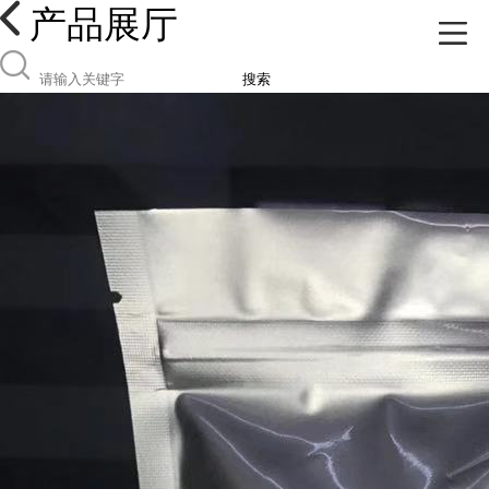
产品展厅
搜索