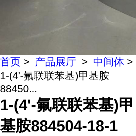
首页
>
产品展厅
>
中间体
>
1-(4'-氟联联苯基)甲基胺
88450...
1-(4'-氟联联苯基)甲
基胺884504-18-1