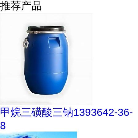
推荐产品
甲烷三磺酸三钠1393642-36-
8