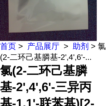
首页
>
产品展厅
>
助剂
> 氯
(2-二环己基膦基-2',4',6'-...
氯(2-二环己基膦
基-2',4',6'-三异丙
基-1,1'-联苯基)[2-