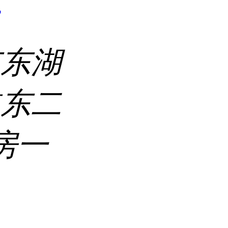
7
市东湖
道东二
房一