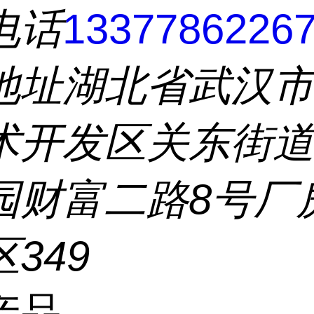
电话
1337786226
地址
湖北省武汉
术开发区关东街
园财富二路8号厂
349
产品