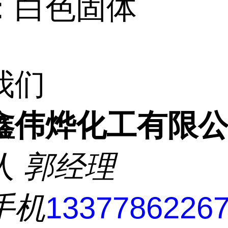
：白色固体
我们
鑫伟烨化工有限
人
郭经理
手机
1337786226