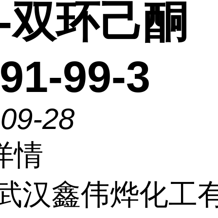
4'-双环己酮
91-99-3
-09-28
详情
武汉鑫伟烨化工