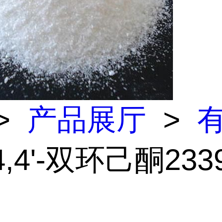
>
产品展厅
>
4,4'-双环己酮2339