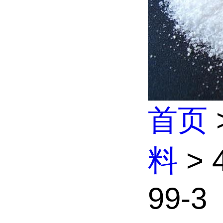
首页
料
> 
99-3