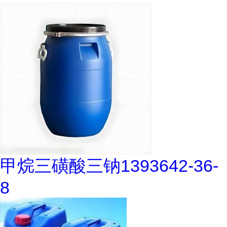
甲烷三磺酸三钠1393642-36-
8