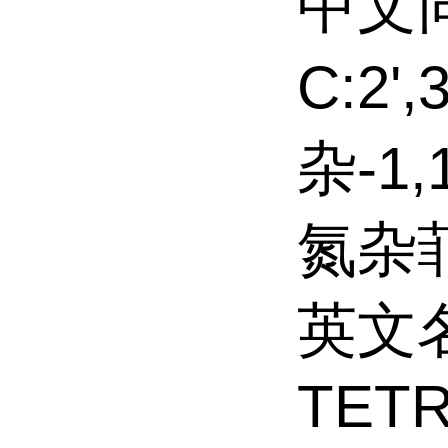
中文同
C:2'
杂-1,
氮杂菲
英文名称
TET