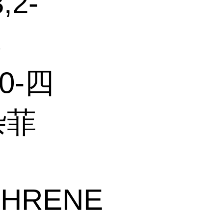
2-
氮
10-四
杂菲
THRENE