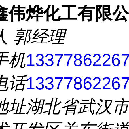
鑫伟烨化工有限
人
郭经理
手机
1337786226
电话
1337786226
地址
湖北省武汉