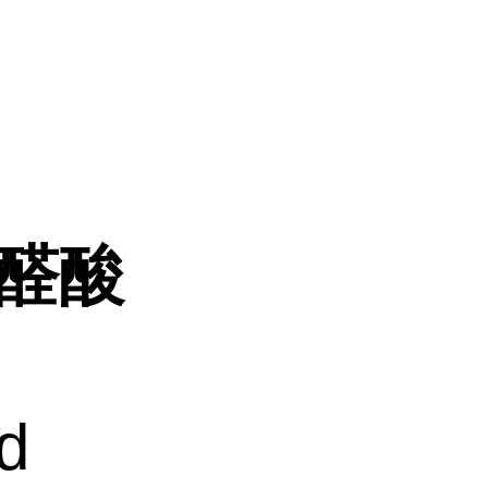
乙醛酸
id