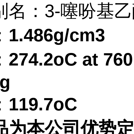
别名：3-噻吩基
：
1.486g/cm3
：
274.2oC at 760
g
：
119.7oC
品为本公司优势