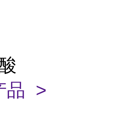
醛酸
品 >