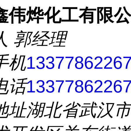
鑫伟烨化工有限
人
郭经理
手机
1337786226
电话
1337786226
地址
湖北省武汉