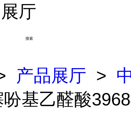
品展厅
搜索
>
产品展厅
>
-噻吩基乙醛酸39684