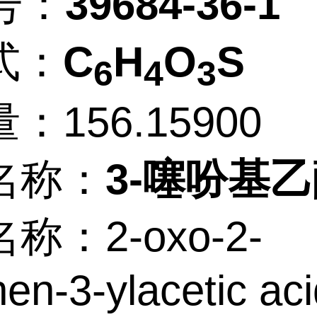
号：
39684-36-1
式：
C
H
O
S
6
4
3
：156.15900
名称：
3-噻吩基
称：2-oxo-2-
hen-3-ylacetic ac