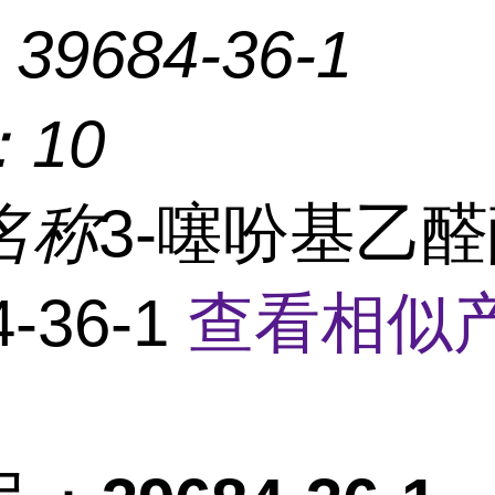
：
39684-36-1
：
10
名称
3-噻吩基乙
4-36-1
查看相似产