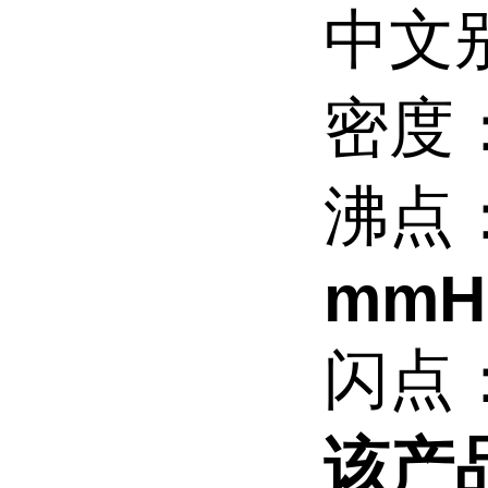
中文
密度
沸点
mmH
闪点
该产