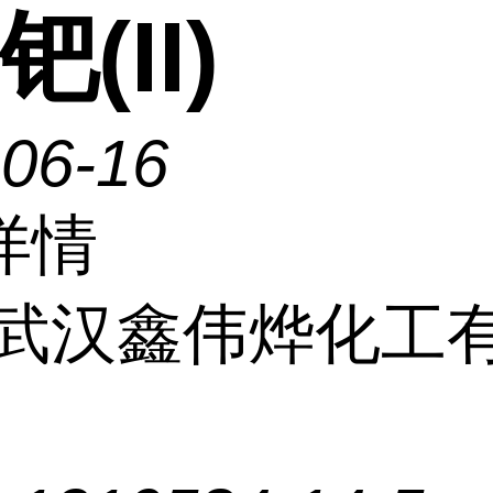
钯(II)
-06-16
详情
武汉鑫伟烨化工