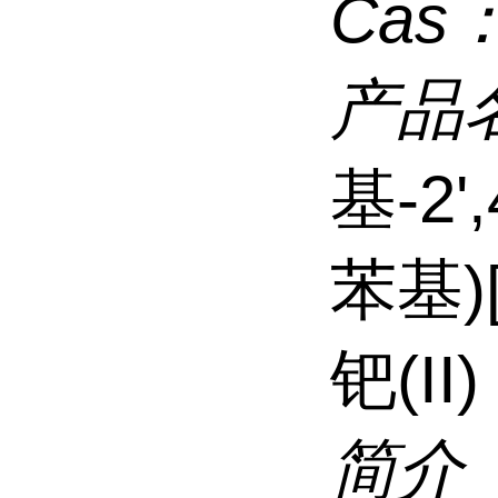
Cas
产品
基-2'
苯基)[
钯(II)
简介