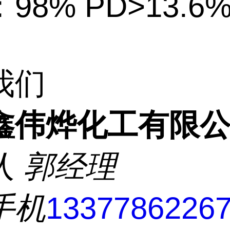
98% PD>13.6
我们
鑫伟烨化工有限
人
郭经理
手机
1337786226