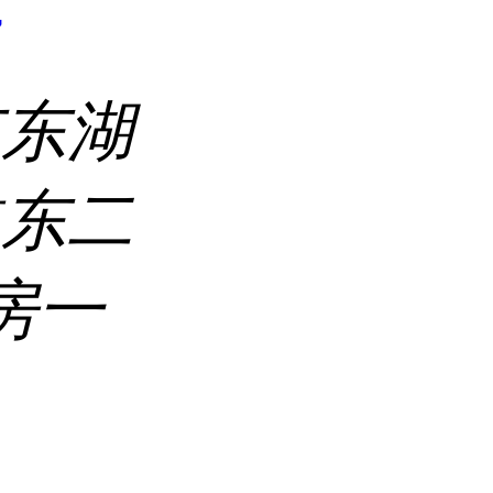
7
市东湖
道东二
房一