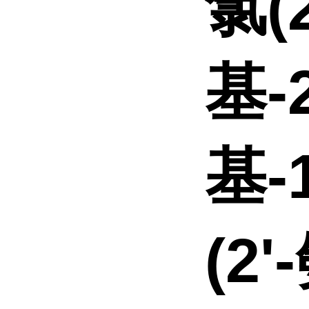
氯(
基-2
基-
(2'