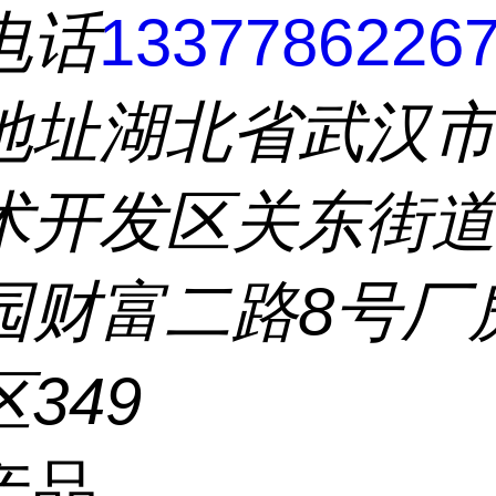
电话
1337786226
地址
湖北省武汉
术开发区关东街
园财富二路8号厂
349
产品