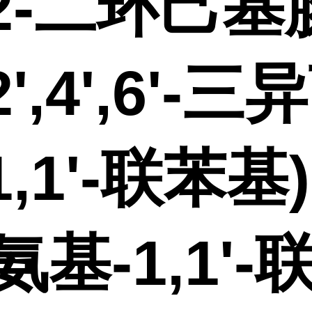
2-二环己基
',4',6'-三
1,1'-联苯基)
-氨基-1,1'-