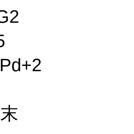
G2
5
Pd+2
粉末