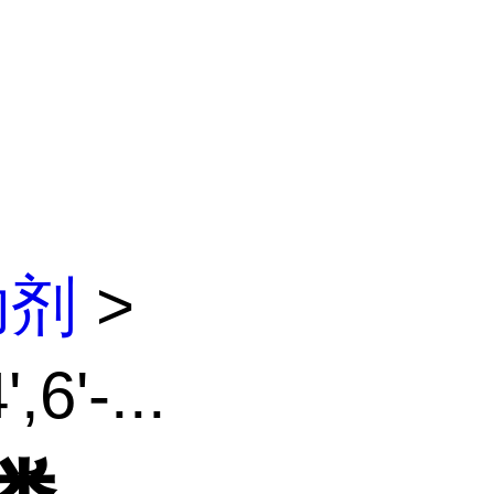
助剂
>
'-...