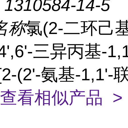
：
1310584-14-5
名称
氯(2-二环己
,4',6'-三异丙基-1,
2-(2'-氨基-1,1'-
查看相似产品 >