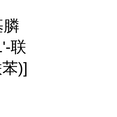
基膦
1'-联
联苯)]