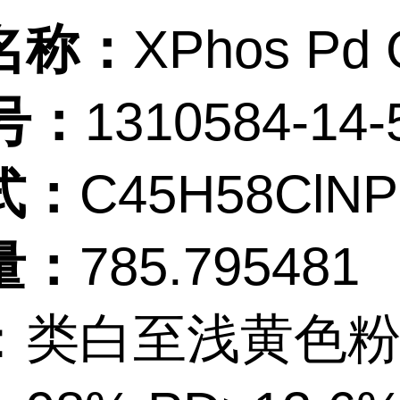
名称：
XPhos Pd 
号：
1310584-14-
式：
C45H58ClNP
量：
785.795481
：类白至浅黄色