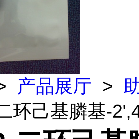
>
产品展厅
>
二环己基膦基-2',4',6