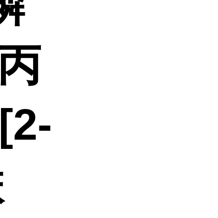
膦
异丙
[2-
联