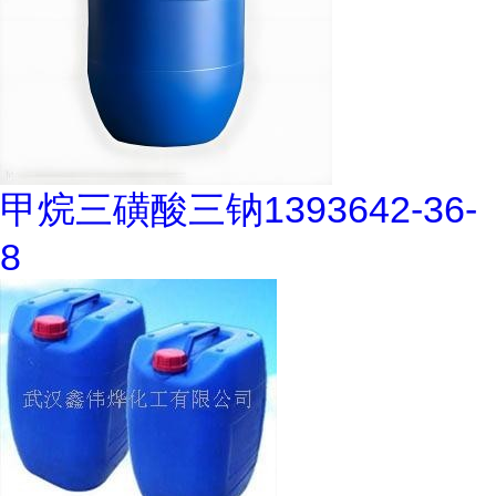
甲烷三磺酸三钠1393642-36-
8