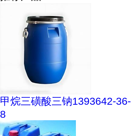
甲烷三磺酸三钠1393642-36-
8