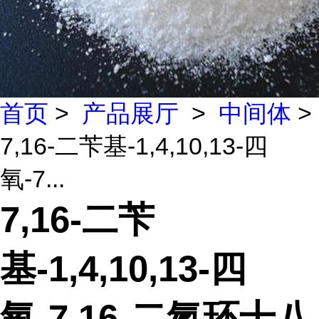
首页
>
产品展厅
>
中间体
>
7,16-二苄基-1,4,10,13-四
氧-7...
7,16-二苄
基-1,4,10,13-四
氧-7,16-二氮环十八