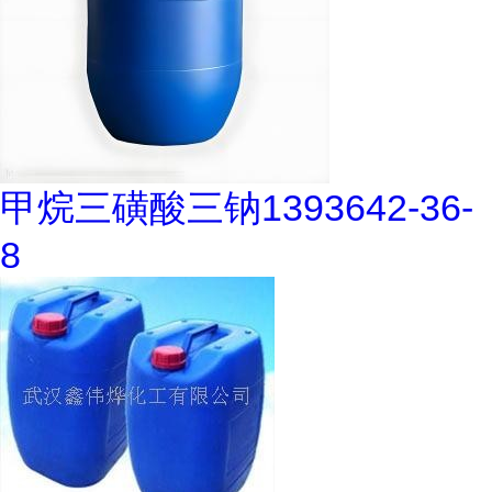
甲烷三磺酸三钠1393642-36-
8