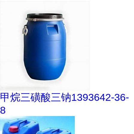
甲烷三磺酸三钠1393642-36-
8