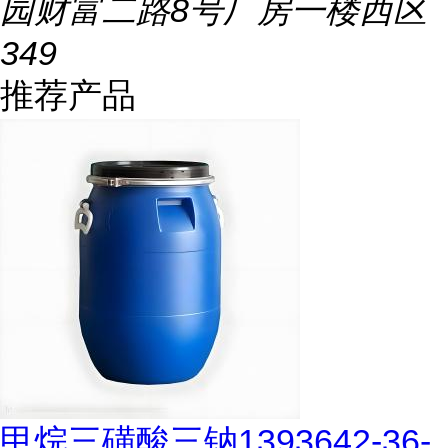
园财富二路8号厂房一楼西区
349
推荐产品
甲烷三磺酸三钠1393642-36-