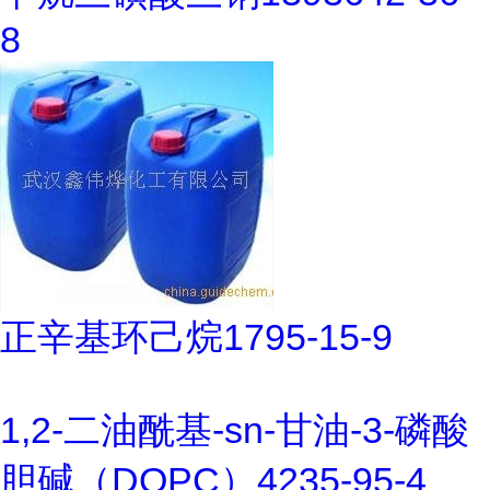
8
正辛基环己烷1795-15-9
1,2-二油酰基-sn-甘油-3-磷酸
胆碱（DOPC）4235-95-4