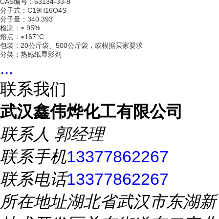
CAS编号：63134-33-8
分子式：C19H16O4S
分子量：340.393
检测：≥ 95%
熔点：≥167°C
包装：20公斤袋、500公斤袋，或根据买家要求
分类：热感纸显影剂
...
联系我们
武汉鑫伟烨化工有限公司
联系人
郭经理
联系手机
13377862267
联系电话
13377862267
所在地址
湖北省武汉市东湖新