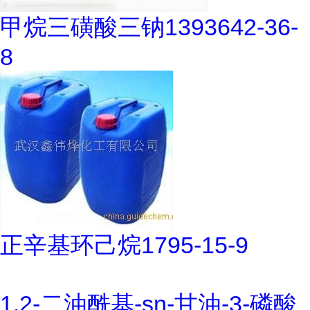
甲烷三磺酸三钠1393642-36-
8
正辛基环己烷1795-15-9
1,2-二油酰基-sn-甘油-3-磷酸