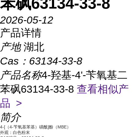
苯砜63134-33-8
2026-05-12
产品详情
产地
湖北
Cas：
63134-33-8
产品名称
4-羟基-4'-苄氧基二
苯砜63134-33-8
查看相似产
品 >
简介
4-[（4-苄氧基苯基）磺酰]酚（MBE）
外观：白色粉末