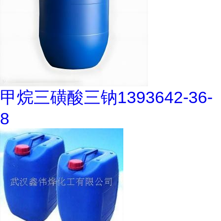
甲烷三磺酸三钠1393642-36-
8