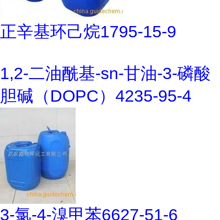
正辛基环己烷1795-15-9
1,2-二油酰基-sn-甘油-3-磷酸
胆碱（DOPC）4235-95-4
3-氯-4-溴甲苯6627-51-6