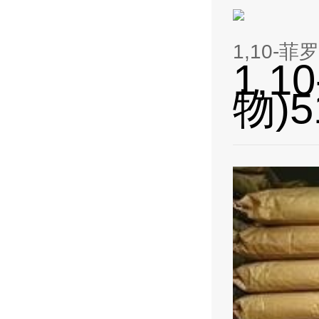
1,10-菲
1,
物)5