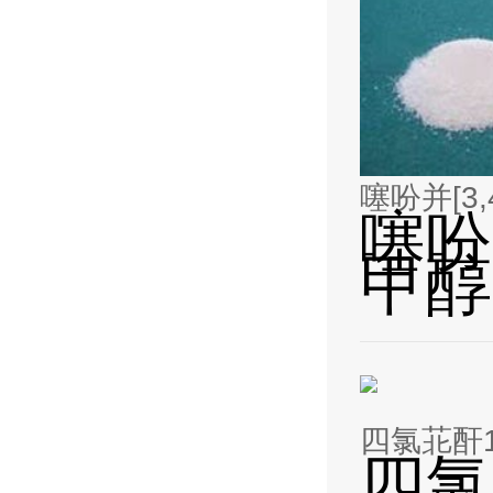
噻吩并[3,4
噻吩并
甲醇1
四氯苝酐15
四氯苝