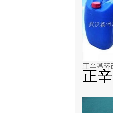
正辛基环己烷
正辛