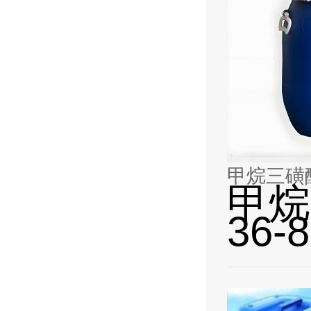
甲烷三磺酸三
甲烷
36-8