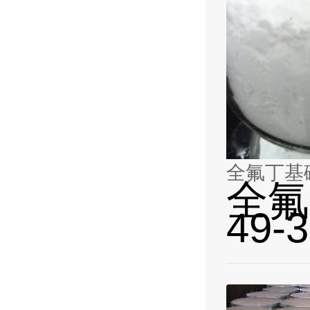
全氟丁基磺酸
全氟
49-3