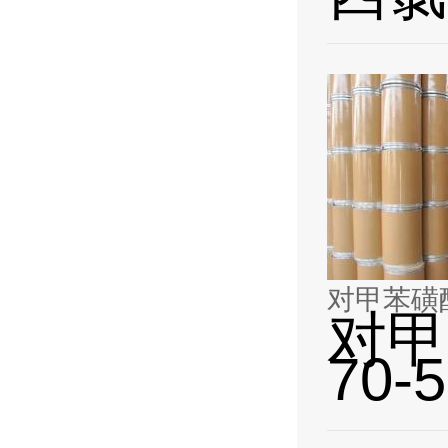
对甲苯磺酰
对甲
70-5