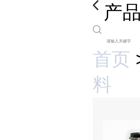
产
首页
料