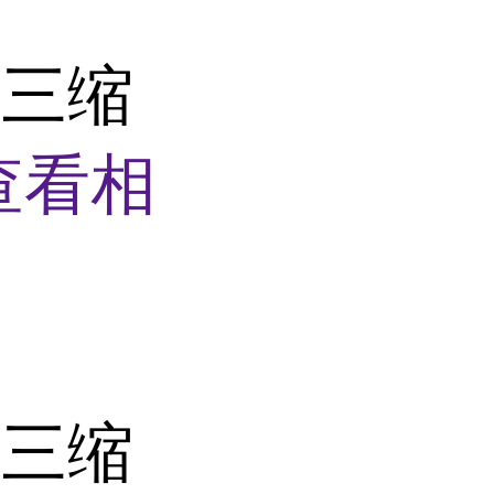
烷三缩
查看相
烷三缩