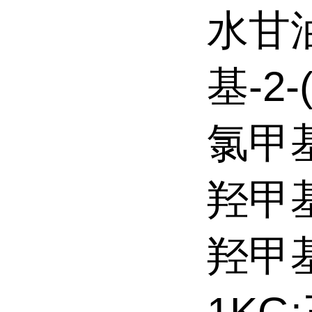
水甘
基-2
氯甲
羟甲
羟甲