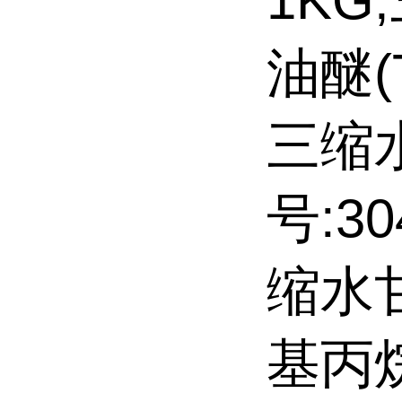
1K
油醚(
三缩水
号:3
缩水甘
基丙烷