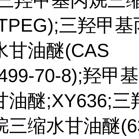
G;三羟甲基丙烷三
TPEG);三羟甲
甘油醚(CAS
0499-70-8);羟
油醚;XY636;
三缩水甘油醚(63