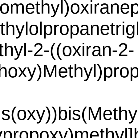
romethyl)oxirane
thylolpropanetrig
thyl-2-((oxiran-2-
hoxy)Methyl)pro
bis(oxy))bis(Meth
propoxy)methyl]