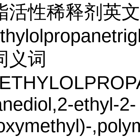
脂活性稀释剂英
thylolpropanetrig
同义词
ETHYLOLPROPA
nediol,2-ethyl-2-
oxymethyl)-,poly