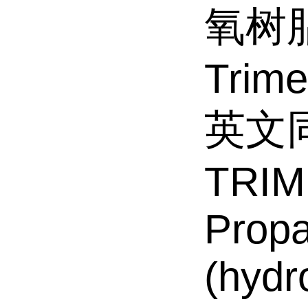
氧树
Trime
英文
TRIM
Propa
(hydr