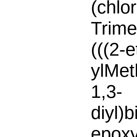
(chlo
Trime
(((2-e
ylMet
1,3-
diyl)
epoxy