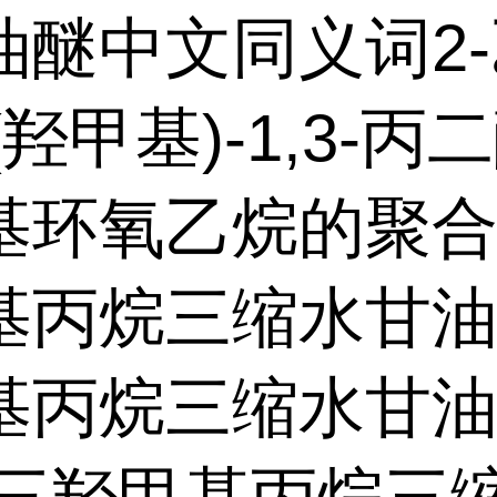
油醚中文同义词2-
-(羟甲基)-1,3-丙
基环氧乙烷的聚合
基丙烷三缩水甘油
基丙烷三缩水甘