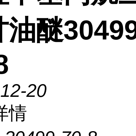
油醚30499
8
-12-20
详情