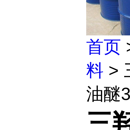
首页
料
>
油醚30
三