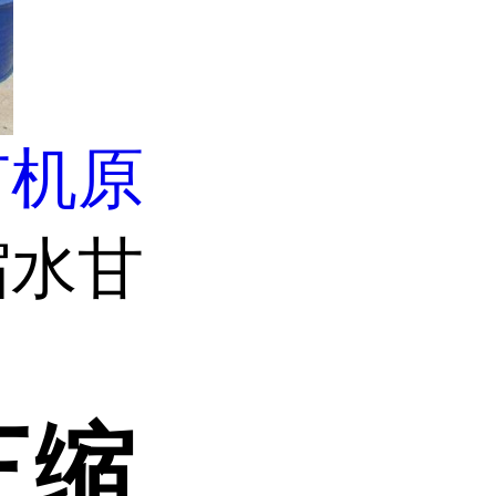
有机原
缩水甘
三缩