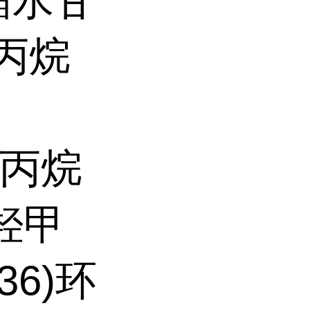
缩水甘
基丙烷
甲基丙烷
三羟甲
6)环