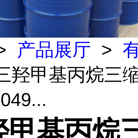
>
产品展厅
>
 三羟甲基丙烷三
49...
羟甲基丙烷