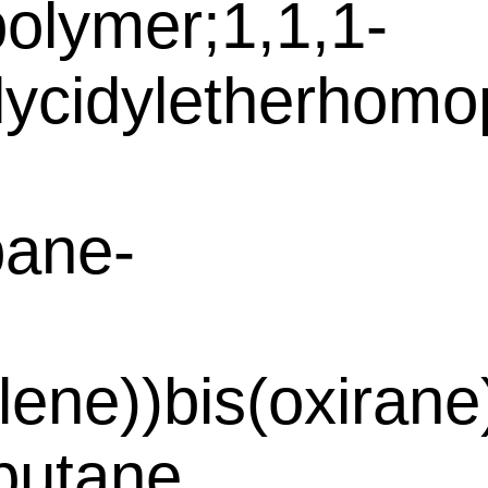
polymer;1,1,1-
lycidyletherhomo
pane-
ylene))bis(oxiran
butane