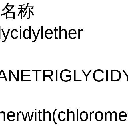
文名称
lycidylether
NETRIGLYCIDY
merwith(chlorome