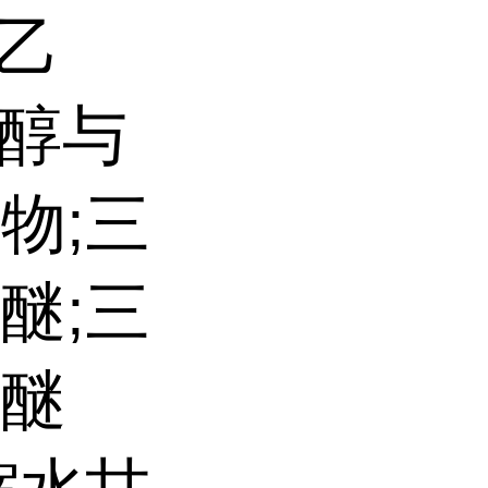
乙
二醇与
物;三
醚;三
油醚