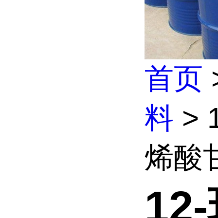
首页
料
> 
烯酸甘
12