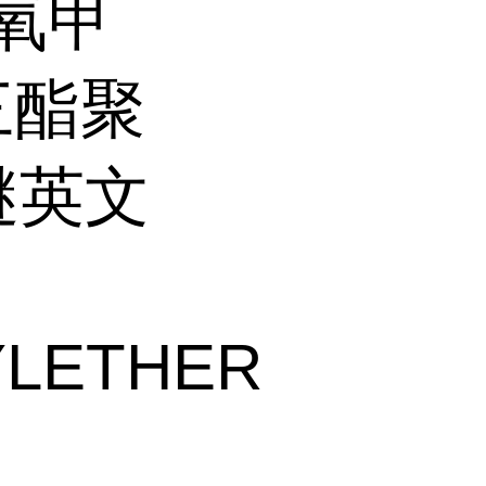
环氧甲
三酯聚
醚英文
YLETHER