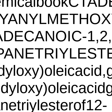
micalbookCTADE
YANYLMETHOXY
DECANOIC-1,2,
PANETRIYLEST
idyloxy)oleicacid
idyloxy)oleicacid
netriylesterof12-