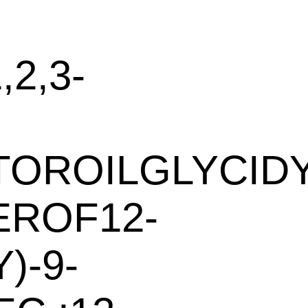
,2,3-
ASTOROILGLYCID
EROF12-
)-9-