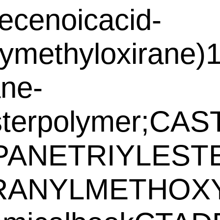
ecenoicacid-
ymethyloxirane)1
ne-
lesterpolymer;C
ANETRIYLEST
RANYLMETHOXY