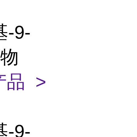
-9-
合物
品 >
-9-