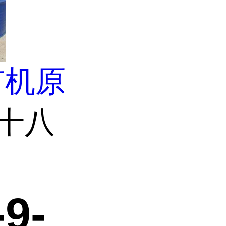
有机原
-十八
9-