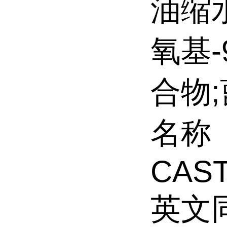
油缩水
氧基
合物
名称
CAS
英文同