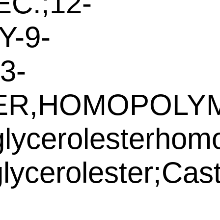
C.;12-
-9-
3-
ER,HOMOPOLYM
,glycerolesterho
glycerolester;Cast