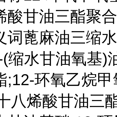
烯酸甘油三酯聚
义词蓖麻油三缩
2-(缩水甘油氧基
;12-环氧乙烷甲
-十八烯酸甘油三