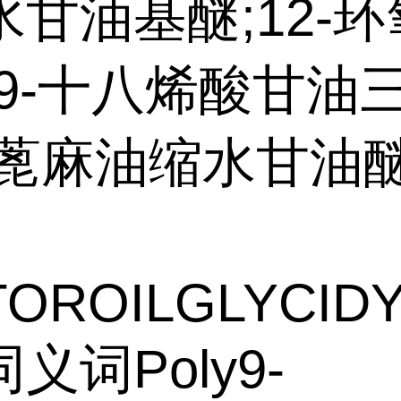
甘油基醚;12-
-9-十八烯酸甘油
;蓖麻油缩水甘油
TOROILGLYCID
义词Poly9-