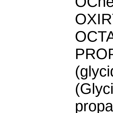
OChe
OXIR
OCTA
PRO
(glyc
(Glyc
propa