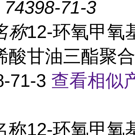
：
74398-71-3
名称
12-环氧甲氧基
烯酸甘油三酯聚
8-71-3
查看相似产
称12-环氧甲氧基