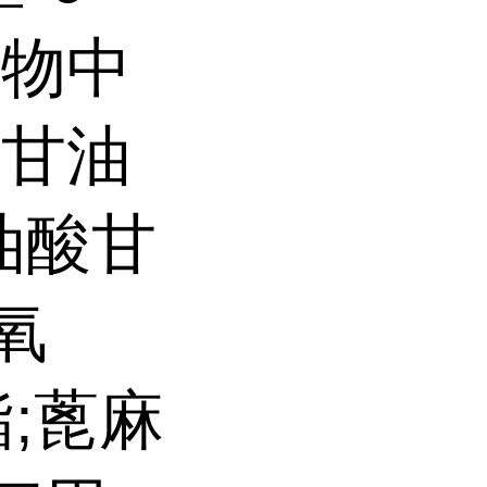
合物中
水甘油
)油酸甘
氧
酯;蓖麻