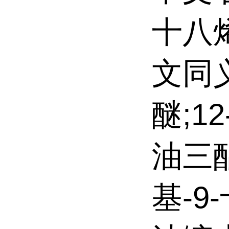
十八
文同
醚;1
油三酯
基-9