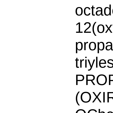
octad
12(ox
propa
triy
PROP
(OXI