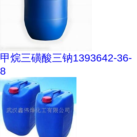
甲烷三磺酸三钠1393642-36-
8