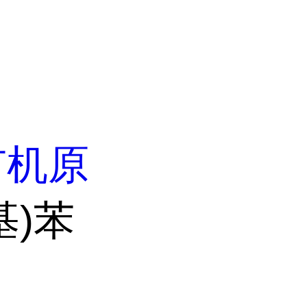
有机原
基)苯