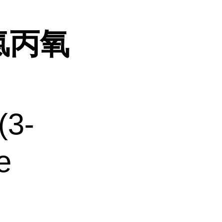
-氯丙氧
(3-
e