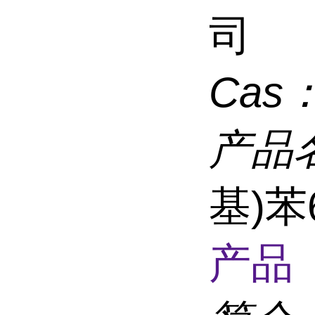
司
Cas
产品
基)苯6
产品 