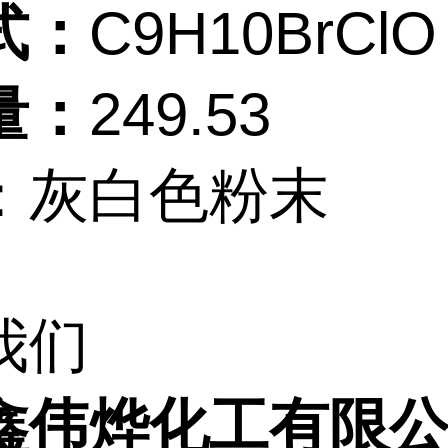
式：
C9H10BrClO
量：
249.53
：灰白色粉末
我们
鑫伟烨化工有限