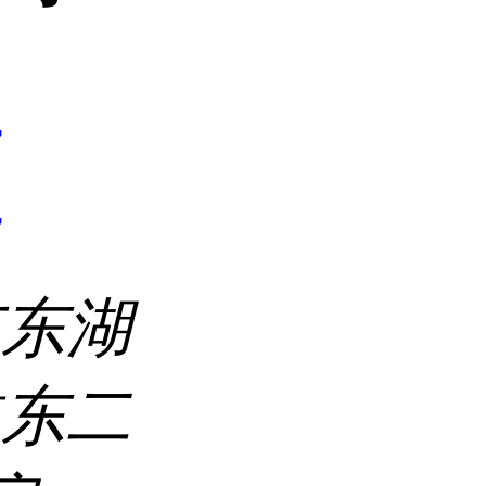
7
7
市东湖
道东二