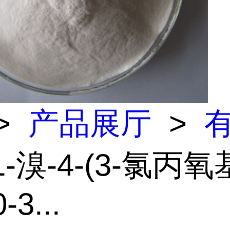
>
产品展厅
>
1-溴-4-(3-氯丙氧
-3...