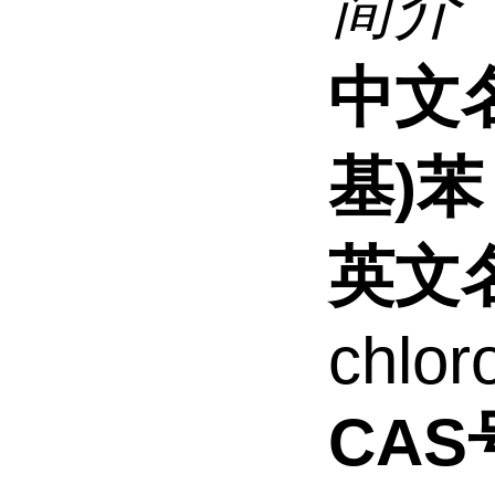
简介
中文名
基)苯
英文
chlor
CAS