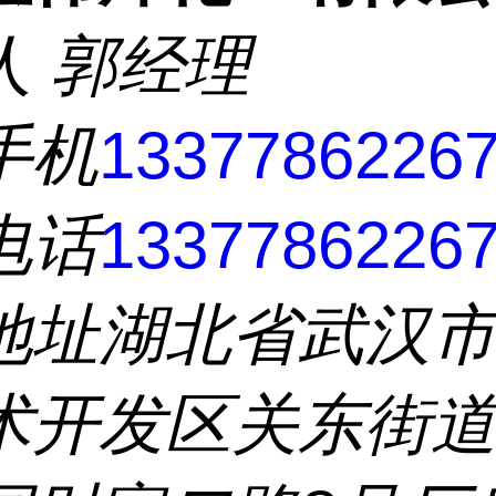
人
郭经理
手机
1337786226
电话
1337786226
地址
湖北省武汉
术开发区关东街