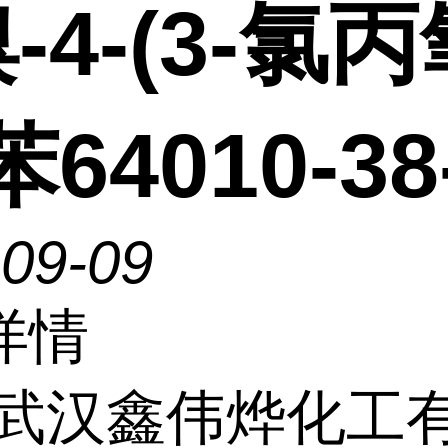
溴-4-(3-氯
苯64010-38
-09-09
详情
武汉鑫伟烨化工