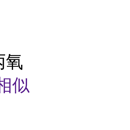
氯丙氧
相似