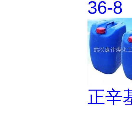
36-8
正辛基