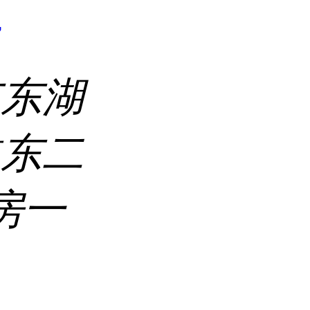
7
市东湖
道东二
房一