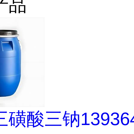
产品
磺酸三钠139364