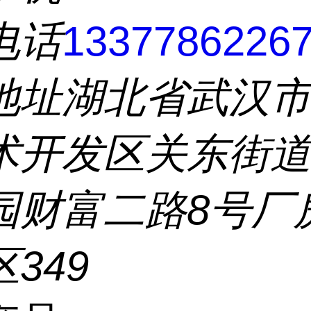
电话
1337786226
地址
湖北省武汉
术开发区关东街
园财富二路8号厂
349