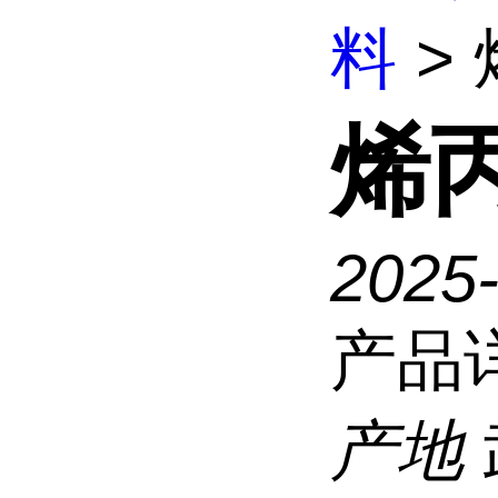
料
> 
烯丙
2025
产品
产地