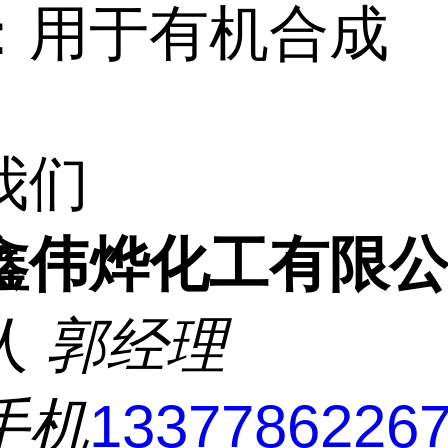
：用于有机合成
我们
鑫伟烨化工有限
人
郭经理
手机
1337786226