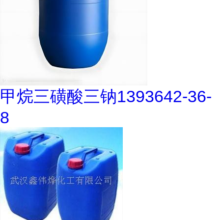
甲烷三磺酸三钠1393642-36-
8