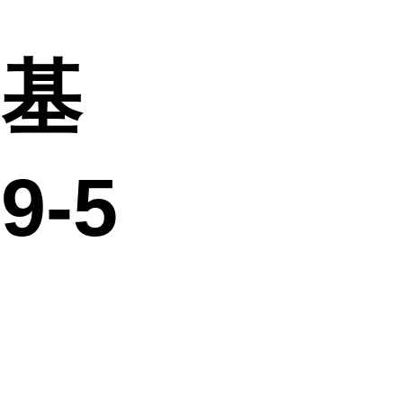
甲基
9-5