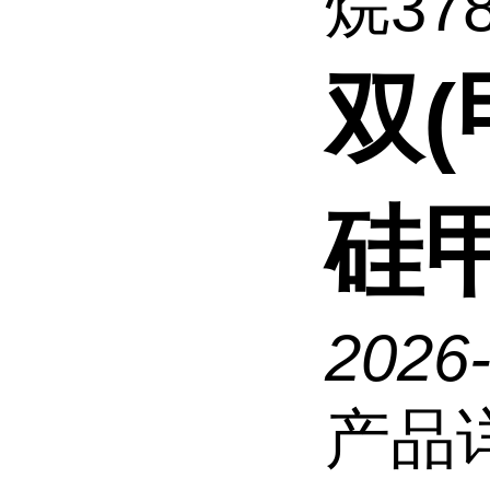
烷3789
双
硅甲
2026
产品