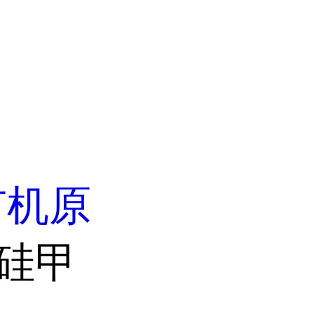
有机原
基硅甲