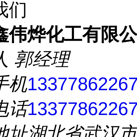
我们
鑫伟烨化工有限
人
郭经理
手机
1337786226
电话
1337786226
地址
湖北省武汉