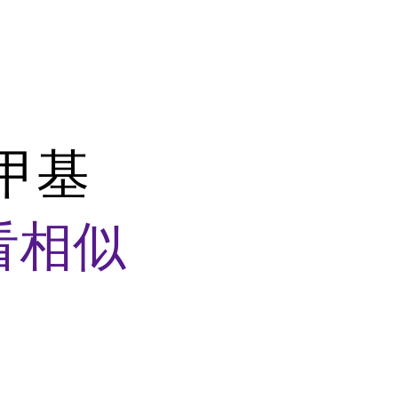
甲基
看相似