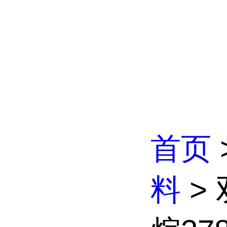
首页
料
>