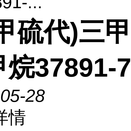
1-...
(甲硫代)三
烷37891-7
-05-28
详情