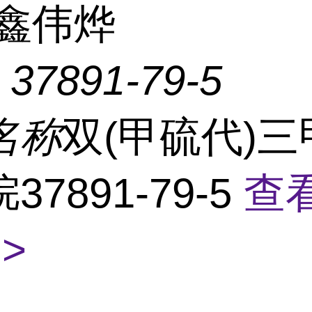
鑫伟烨
：
37891-79-5
名称
双(甲硫代)三
37891-79-5
查
>