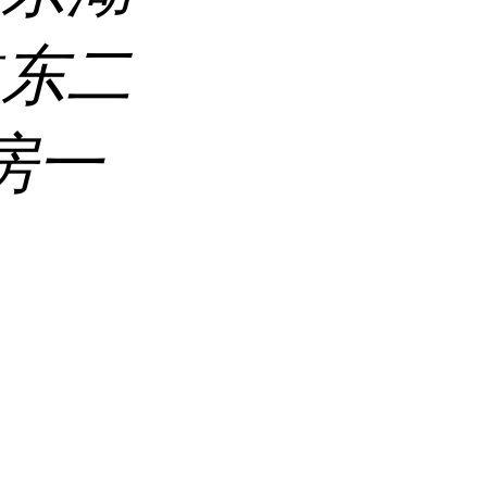
道东二
房一