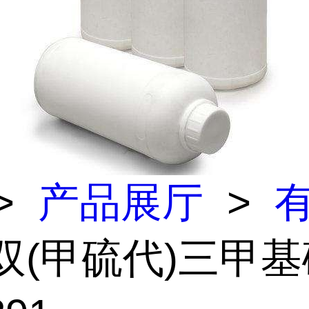
>
产品展厅
>
 双(甲硫代)三甲